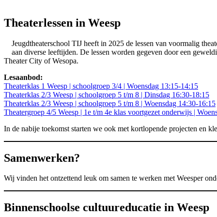
Theaterlessen in Weesp
Jeugdtheaterschool TIJ heeft in 2025 de lessen van voormalig theat
aan diverse leeftijden. De lessen worden gegeven door een geweld
Theater City of Wesopa.
Lesaanbod:
Theaterklas 1 Weesp | schoolgroep 3/4 | Woensdag 13:15-14:15
Theaterklas 2/3 Weesp | schoolgroep 5 t/m 8 | Dinsdag 16:30-18:15
Theaterklas 2/3 Weesp | schoolgroep 5 t/m 8 | Woensdag 14:30-16:15
Theatergroep 4/5 Weesp | 1e t/m 4e klas voortgezet onderwijs | Woe
In de nabije toekomst starten we ook met kortlopende projecten en kl
Samenwerken?
Wij vinden het ontzettend leuk om samen te werken met Weesper onder
Binnenschoolse cultuureducatie in Weesp