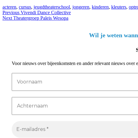
acteren
,
cursus
,
jeugdtheaterschool
,
jongeren
,
kinderen
,
kleuters
,
optr
Bericht
Previous
Vivendi Dance Collective
Next
Theatergroep Paleis Wesopa
navigatie
Wil je weten wann
Voor nieuws over bijeenkomsten en ander relevant nieuws over 