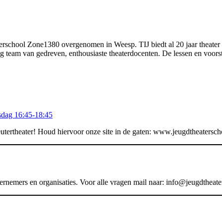
erschool Zone1380 overgenomen in Weesp. TIJ biedt al 20 jaar theater l
ig team van gedreven, enthousiaste theaterdocenten. De lessen en voo
nsdag 16:45-18:45
eutertheater! Houd hiervoor onze site in de gaten: www.jeugdtheatersch
nemers en organisaties. Voor alle vragen mail naar: info@jeugdtheater