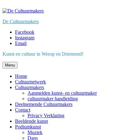
Skip
to
content
De Cultuurmakers
Facebook
Instagram
Email
Kunst en cultuur in Weesp en Driemond!
Menu
Home
Cultuurnetwerk
Cultuurmakers
Aanmelden kunst- en cultuurmaker
cultuurmaker handleiding
Deelnemende Cultuurmakers
Contact
Privacy Verklaring
Beeldende kunst
Podiumkunst
Muziek
Dans