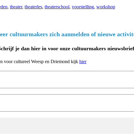
eden
,
theater
,
theaterles
,
theaterschool
,
voorstelling
,
workshop
eer cultuurmakers zich aanmelden of nieuwe activit
Schrijf je
dan hier in voor onze cultuurmakers nieuwsbrief
en voor cultureel Weesp en Driemond kijk
hier