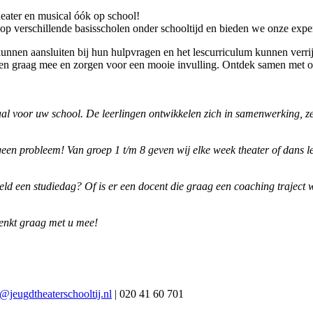
theater en musical óók op school!
op verschillende basisscholen onder schooltijd en bieden we onze exper
nen aansluiten bij hun hulpvragen en het lescurriculum kunnen verrij
ken graag mee en zorgen voor een mooie invulling. Ontdek samen met on
aal voor uw school. De leerlingen ontwikkelen zich in samenwerking, z
geen probleem! Van groep 1 t/m 8 geven wij elke week theater of dans l
eeld een studiedag? Of is er een docent die graag een coaching traject
denkt graag met u mee!
@jeugdtheaterschooltij.nl
| 020 41 60 701