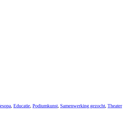
Wesopa
,
Educatie
,
Podiumkunst
,
Samenwerking gezocht
,
Theater