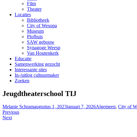
Film
Theater
Locaties
Bibliotheek
City of Wesopa
Museum
Plofhuis
SAW gebouw
Synagoge Weesp
Van Houtenkerk
Educatie
Samenwerking gezocht
Interessante sites
In-/uitlog cultuurmaker
Zoeken
Jeugdtheaterschool TIJ
Melanie Schram
augustus 1, 2023
januari 7, 2026
Algemeen
,
City of 
Bericht
Previous
Next
navigatie