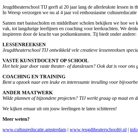
Jeugdtheaterschool TIJ geeft al 20 jaar lang de allerleukste lessen in 
In Weesp verzorgen we nu al 4 jaar vol enthousiasme cultuureducatie 
Samen met basisscholen en middelbare scholen bekijken we hoe we kun
vak, tot langdurige leerlijnen en coaching voor leerkrachten. We den
inspireren door de kracht van podiumkunsten. Tij biedt onder andere:
LESSENREEKSEN
Jeugdtheaterschool TIJ ontwikkeld vele creatieve lessenreeksen speci
VASTE KUNSTDOCENT OP SCHOOL
Het hele jaar door vaste theater- of danslessen? Ook dat is voor ons 
COACHING EN TRAINING
Bent u opzoek naar een leuke en interessante invulling voor bijvoorb
ANDER MAATWERK
Wilde plannen of bijzondere projecten? TIJ werkt graag op maat en 
We kijken ernaar uit om jouw leerlingen te laten schitteren!
Meer weten?
www.cultuureducatie.amsterdam
|
www.jeugdtheaterschooltij.nl
|
info